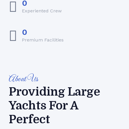
0
Experiented Crew
0
Premium Facilities
About Us
Providing Large
Yachts For A
Perfect