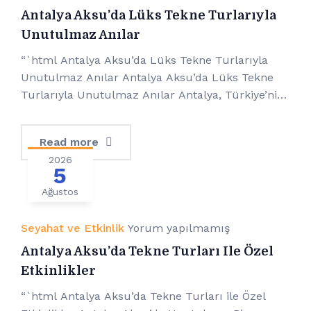
Antalya Aksu’da Lüks Tekne Turlarıyla
Unutulmaz Anılar
“`html Antalya Aksu’da Lüks Tekne Turlarıyla
Unutulmaz Anılar Antalya Aksu’da Lüks Tekne
Turlarıyla Unutulmaz Anılar Antalya, Türkiye’nin
en popüler turistik bölgelerinden biri olarak
dikkat çekiyor. Bu güzel şehir, sıcak Akdeniz
Read more
iklimi, doğal güzellikleri ve muhteşem sahilleri ile
2026
ünlüdür. Tatilciler için sunduğu çok çeşitli
5
aktivitelerle dolu bu kent, özellikle mavi
Ağustos
sularında yapılacak unutulmaz anılar
yaratmanızı sağlayacak […]
Seyahat ve Etkinlik
Yorum yapılmamış
Antalya Aksu’da Tekne Turları Ile Özel
Etkinlikler
“`html Antalya Aksu’da Tekne Turları ile Özel