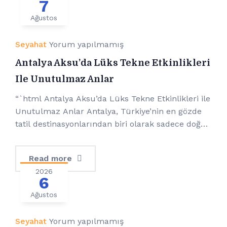
7
Ağustos
Seyahat
Yorum yapılmamış
Antalya Aksu’da Lüks Tekne Etkinlikleri
Ile Unutulmaz Anlar
“`html Antalya Aksu’da Lüks Tekne Etkinlikleri ile
Unutulmaz Anlar Antalya, Türkiye’nin en gözde
tatil destinasyonlarından biri olarak sadece doğal
güzellikleri ve tarihi yapılarıyla değil, aynı
zamanda sunduğu eşsiz deniz aktiviteleriyle de
Read more
dikkat çekmektedir. Bu aktiviteler arasında öne
2026
çıkanlardan biri de lüks tekne etkinlikleridir.
6
Özellikle Aksu ilçesi, bu konuda sunduğu özel
Ağustos
deneyimlerle öne çıkıyor. Hem yerli […]
Seyahat
Yorum yapılmamış