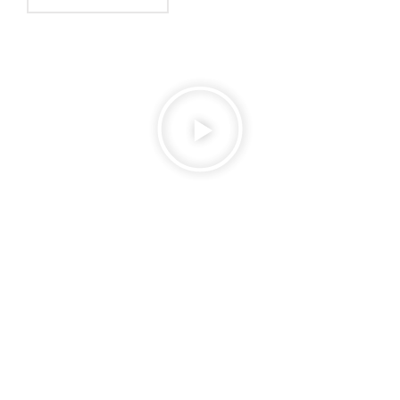
ünlüdür. Bu yazıda, Aksu’da düzenlenen tekne
turlarının sunduğu imkanları, güvenlik
önlemlerini ve neden bu tür organizasyonların
tercih edilesi […]