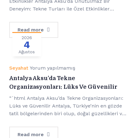
Etkinlikler Antalya Aksu’da Unutulmaz Bir
Deneyim: Tekne Turları ile Özel Etkinlikler
Antalya, Türkiye’nin güney sahilinde yer alan,
güneşli günleri ve nefes kesen doğal güzellikleri
Read more
ile ünlü bir turizm cennetidir. Bu turizm
2026
cennetinin incisi ise Aksu’dur. Aksu, sadece
4
kültürel zenginlikleri veya antik harabeleri ile
Ağustos
değil, aynı zamanda muhteşem deniz […]
Seyahat
Yorum yapılmamış
Antalya Aksu’da Tekne
Organizasyonları: Lüks Ve Güvenilir
“`html Antalya Aksu’da Tekne Organizasyonları:
Lüks ve Güvenilir Antalya, Türkiye’nin en gözde
tatil bölgelerinden biri olup, doğal güzellikleri ve
tarihi zenginlikleriyle dikkat çekmektedir.
Antalya’nın Aksu ilçesi ise, lüks ve keyifli bir tatil
Read more
deneyimi sunan tekne organizasyonları ile