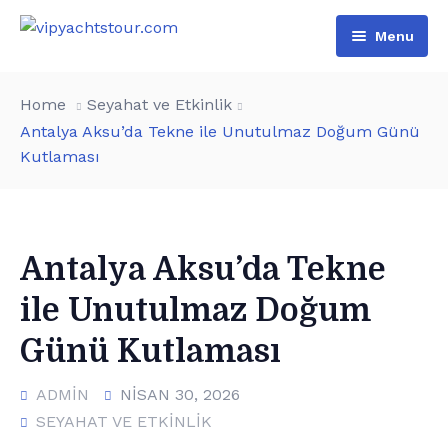
Menu
Home
Home
Seyahat ve Etkinlik
All Boats
Antalya Aksu’da Tekne ile Unutulmaz Doğum Günü
Kutlaması
Pages
VIP Rental
Contact
Boat Tours
About Us
Türkçe
Special Day Events
Additional services
Antalya Aksu’da Tekne
ile Unutulmaz Doğum
English
List of water sports
Günü Kutlaması
ADMIN
NISAN 30, 2026
SEYAHAT VE ETKINLIK