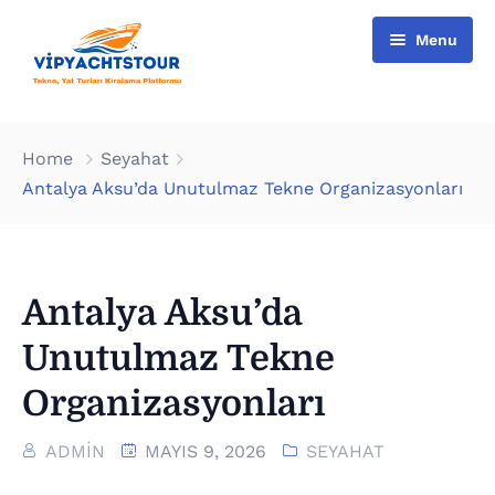
Menu
Home
Home
Seyahat
All Boats
Antalya Aksu’da Unutulmaz Tekne Organizasyonları
Pages
VIP Rental
Contact
Boat Tours
About Us
Antalya Aksu’da
Türkçe
Special Day Events
Additional services
Unutulmaz Tekne
English
List of water sports
Organizasyonları
ADMIN
MAYIS 9, 2026
SEYAHAT