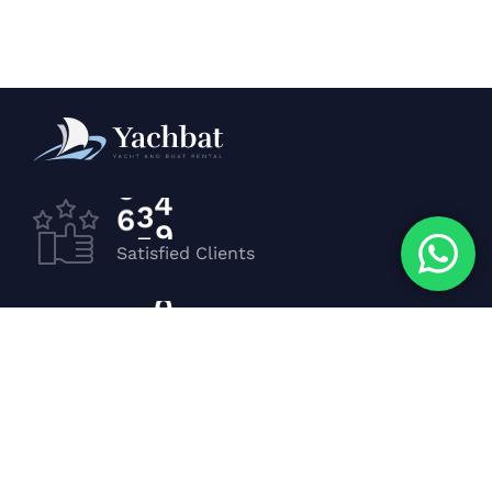
6
5
7
Satisfied Clients
3
4
2
Luxurious Boats
1
2
0
Experiented Crew