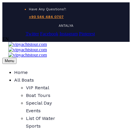
Have Any Questions?:
+90 546 484 0707
ANTALYA
Twitter
Facebook
Instagram
Pinterest
EN
Menu
Home
All Boats
VIP Rental
Boat Tours
Special Day
Events
List Of Water
Sports