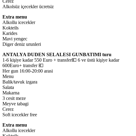
Cerez
Alkolsüz içecekler ücretsiz
Extra menu
Alkollu icecekler
Kokteils
Karides
Mavi yengec
Diger deniz urunleri
ANTALYA DUDEN SELALESI GUNBATIMI turu
1-6 kişiye kadar 550 Euro + transfer💶 6 ve üstü kişiye kadar
600Euro+ transfer 💶
Her gun 16:00-20:00 arasi
Menu
Balik/tavuk izgara
Salata
Makarna
3 cesit meze
Meyve tabagi
Cerez
Soft icecekler free
Extra menu
Alkollu icecekler
Kokteils