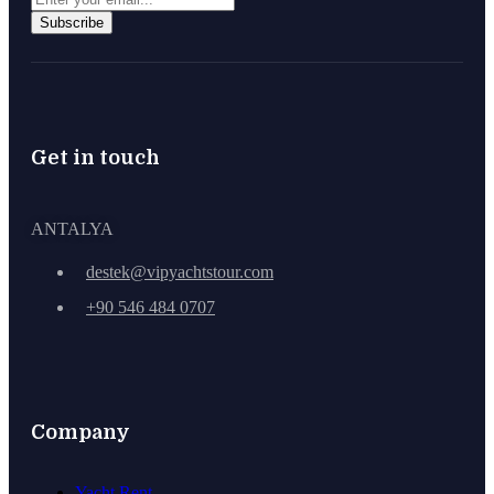
Subscribe
Get in touch
ANTALYA
destek@vipyachtstour.com
+90 546 484 0707
Company
Yacht Rent