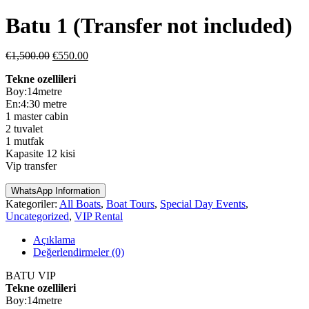
Batu 1 (Transfer not included)
Orijinal
Şu
€
1,500.00
€
550.00
fiyat:
andaki
Tekne ozellileri
€1,500.00.
fiyat:
Boy:14metre
€550.00.
En:4:30 metre
1 master cabin
2 tuvalet
1 mutfak
Kapasite 12 kisi
Vip transfer
WhatsApp Information
Kategoriler:
All Boats
,
Boat Tours
,
Special Day Events
,
Uncategorized
,
VIP Rental
Açıklama
Değerlendirmeler (0)
BATU VIP
Tekne ozellileri
Boy:14metre