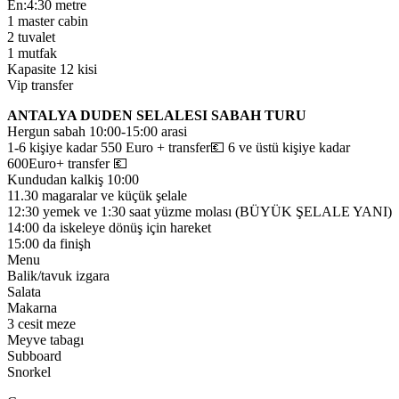
En:4:30 metre
1 master cabin
2 tuvalet
1 mutfak
Kapasite 12 kisi
Vip transfer
ANTALYA DUDEN SELALESI SABAH TURU
Hergun sabah 10:00-15:00 arasi
1-6 kişiye kadar 550 Euro + transfer💶 6 ve üstü kişiye kadar
600Euro+ transfer 💶
Kundudan kalkiş 10:00
11.30 magaralar ve küçük şelale
12:30 yemek ve 1:30 saat yüzme molası (BÜYÜK ŞELALE YANI)
14:00 da iskeleye dönüş için hareket
15:00 da finişh
Menu
Balik/tavuk izgara
Salata
Makarna
3 cesit meze
Meyve tabagı
Subboard
Snorkel