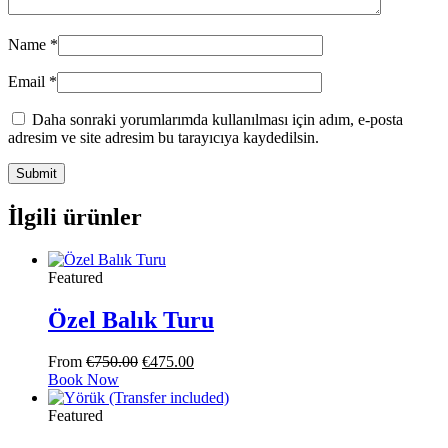
Name
*
Email
*
Daha sonraki yorumlarımda kullanılması için adım, e-posta
adresim ve site adresim bu tarayıcıya kaydedilsin.
İlgili ürünler
Featured
Özel Balık Turu
Orijinal
Şu
From
€
750.00
€
475.00
fiyat:
andaki
Book Now
€750.00.
fiyat:
€475.00.
Featured