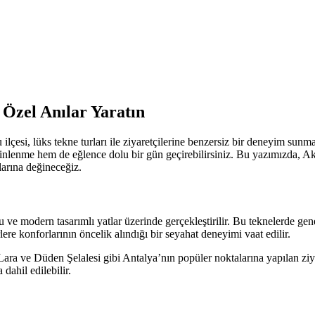
 Özel Anılar Yaratın
su ilçesi, lüks tekne turları ile ziyaretçilerine benzersiz bir deneyim s
 dinlenme hem de eğlence dolu bir gün geçirebilirsiniz. Bu yazımızda, Ak
larına değineceğiz.
ve modern tasarımlı yatlar üzerinde gerçekleştirilir. Bu teknelerde genel
ere konforlarının öncelik alındığı bir seyahat deneyimi vaat edilir.
ara ve Düden Şelalesi gibi Antalya’nın popüler noktalarına yapılan ziya
 dahil edilebilir.