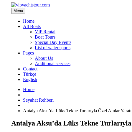
Menu
Home
All Boats
VIP Rental
Boat Tours
Special Day Events
List of water sports
Pages
About Us
Additional services
Contact
Türkçe
English
Home
Seyahat Rehberi
Antalya Aksu’da Lüks Tekne Turlarıyla Özel Anılar Yaratı
Antalya Aksu’da Lüks Tekne Turlarıyla