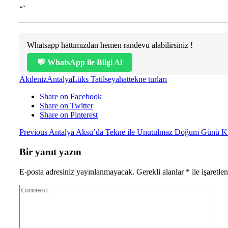
“`
Whatsapp hattımızdan hemen randevu alabilirsiniz !
💬 WhatsApp ile Bilgi Al
Akdeniz
Antalya
Lüks Tatil
seyahat
tekne turları
Share on Facebook
Share on Twitter
Share on Pinterest
Previous
Antalya Aksu’da Tekne ile Unutulmaz Doğum Günü K
Bir yanıt yazın
E-posta adresiniz yayınlanmayacak.
Gerekli alanlar
*
ile işaretle