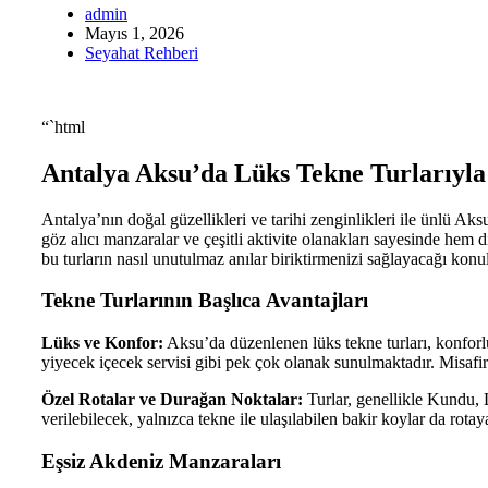
admin
Mayıs 1, 2026
Seyahat Rehberi
“`html
Antalya Aksu’da Lüks Tekne Turlarıyla
Antalya’nın doğal güzellikleri ve tarihi zenginlikleri ile ünlü Ak
göz alıcı manzaralar ve çeşitli aktivite olanakları sayesinde hem
bu turların nasıl unutulmaz anılar biriktirmenizi sağlayacağı konu
Tekne Turlarının Başlıca Avantajları
Lüks ve Konfor:
Aksu’da düzenlenen lüks tekne turları, konforlu 
yiyecek içecek servisi gibi pek çok olanak sunulmaktadır. Misafirl
Özel Rotalar ve Durağan Noktalar:
Turlar, genellikle Kundu, L
verilebilecek, yalnızca tekne ile ulaşılabilen bakir koylar da rotaya
Eşsiz Akdeniz Manzaraları