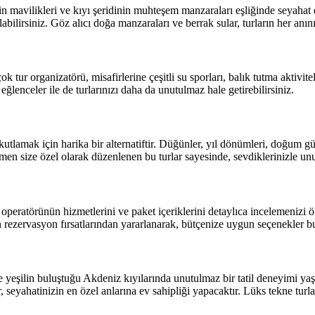
in mavilikleri ve kıyı şeridinin muhteşem manzaraları eşliğinde seyahat
bilirsiniz. Göz alıcı doğa manzaraları ve berrak sular, turların her anını
k tur organizatörü, misafirlerine çeşitli su sporları, balık tutma aktivite
eğlenceler ile de turlarınızı daha da unutulmaz hale getirebilirsiniz.
tlamak için harika bir alternatiftir. Düğünler, yıl dönümleri, doğum günl
men size özel olarak düzenlenen bu turlar sayesinde, sevdiklerinizle unutu
r operatörünün hizmetlerini ve paket içeriklerini detaylıca incelemenizi ö
 rezervasyon fırsatlarından yararlanarak, bütçenize uygun seçenekler bul
e yeşilin buluştuğu Akdeniz kıyılarında unutulmaz bir tatil deneyimi yaş
ar, seyahatinizin en özel anlarına ev sahipliği yapacaktır. Lüks tekne turl