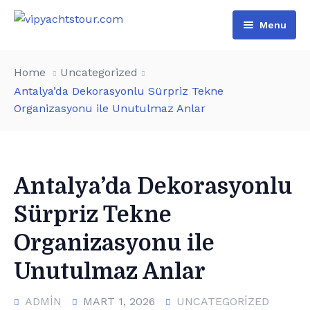
Menu
Home
Home
Uncategorized
All Boats
Antalya’da Dekorasyonlu Sürpriz Tekne
Organizasyonu ile Unutulmaz Anlar
Pages
VIP Rental
Contact
Boat Tours
About Us
Türkçe
Special Day Events
Additional services
Antalya’da Dekorasyonlu
Sürpriz Tekne
English
List of water sports
Organizasyonu ile
Unutulmaz Anlar
ADMIN
MART 1, 2026
UNCATEGORIZED