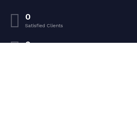
0
Satisfied Clients
0
Luxurious Boats
0
Experiented Crew
0
Premium Facilities