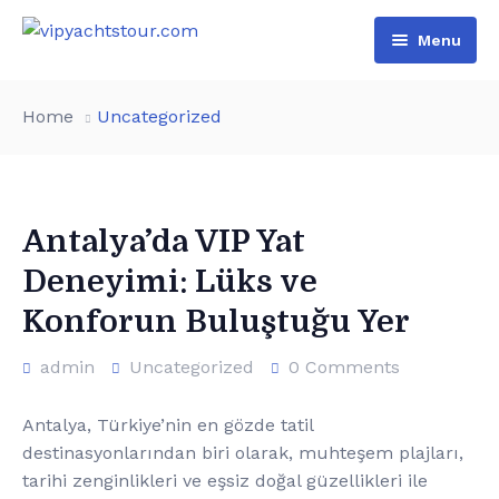
Menu
Home
Home
Uncategorized
All Boats
Pages
VIP Rental
Antalya’da VIP Yat
Contact
Boat Tours
About Us
Deneyimi: Lüks ve
Türkçe
Special Day Events
Additional services
Konforun Buluştuğu Yer
English
List of water sports
admin
Uncategorized
0 Comments
Antalya, Türkiye’nin en gözde tatil
destinasyonlarından biri olarak, muhteşem plajları,
tarihi zenginlikleri ve eşsiz doğal güzellikleri ile