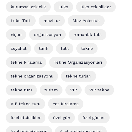
kurumsal etkinlik
Lüks
lüks etkinlikler
Lüks Tatil
mavi tur
Mavi Yolculuk
nişan
organizasyon
romantik tatil
seyahat
tarih
tatil
tekne
tekne kiralama
Tekne Organizasyonları
tekne organizasyonu
tekne turları
tekne turu
turizm
VIP
VIP tekne
VIP tekne turu
Yat Kiralama
özel etkinlikler
özel gün
özel günler
özel organizasyon
özel organizasyonlar