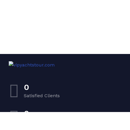
0
Satisfied Clients
0
Luxurious Boats