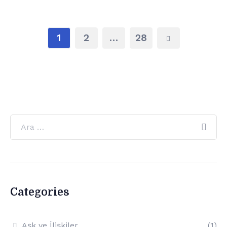
1
2
…
28
Categories
Aşk ve İlişkiler
(1)