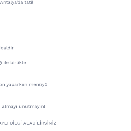
ntalya’da tatil
dealdir.
ile birlikte
syon yaparken menüyü
zu almayı unutmayın!
LI BİLGİ ALABİLİRSİNİZ.