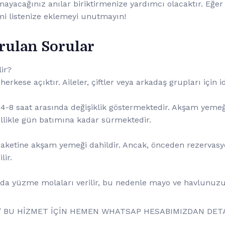
yacağınız anılar biriktirmenize yardımcı olacaktır. Eğer A
mi listenize eklemeyi unutmayın!
orulan Sorular
lir?
 herkese açıktır. Aileler, çiftler veya arkadaş grupları için i
e 4-8 saat arasında değişiklik göstermektedir. Akşam yemeği 
llikle gün batımına kadar sürmektedir.
 paketine akşam yemeği dahildir. Ancak, önceden rezerva
lir.
ında yüzme molaları verilir, bu nedenle mayo ve havlunu
om/ BU HİZMET İÇİN HEMEN WHATSAP HESABIMIZDAN DETAY