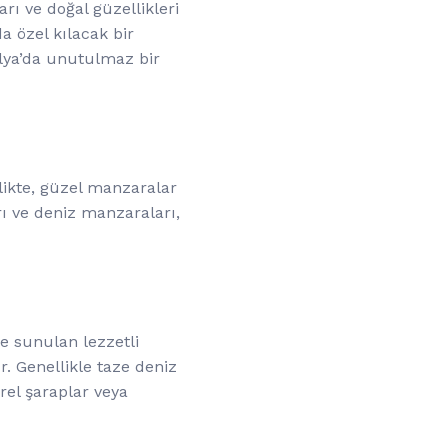
ları ve doğal güzellikleri
da özel kılacak bir
alya’da unutulmaz bir
rlikte, güzel manzaralar
ı ve deniz manzaraları,
e sunulan lezzetli
. Genellikle taze deniz
rel şaraplar veya