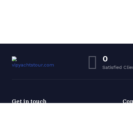
0
Satisfied Clie
Get in touch
Co
ANTALYA
Yach
Abo