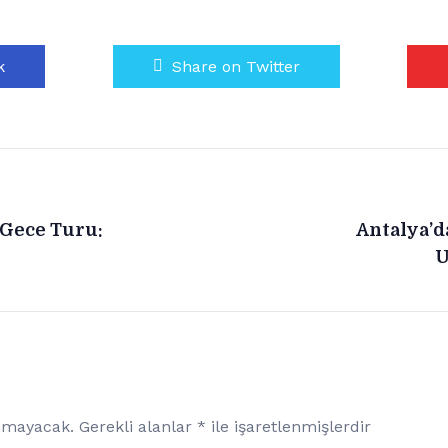
k
Share on Twitter
 Gece Turu:
Antalya’d
U
anmayacak.
Gerekli alanlar
*
ile işaretlenmişlerdir