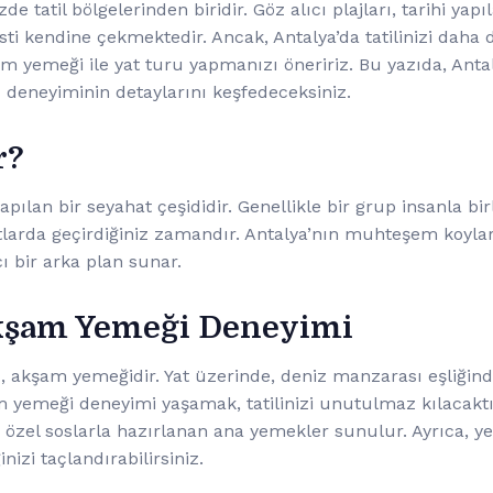
e tatil bölgelerinden biridir. Göz alıcı plajları, tarihi yapı
isti kendine çekmektedir. Ancak, Antalya’da tatilinizi daha 
m yemeği ile yat turu yapmanızı öneririz. Bu yazıda, Ant
 deneyiminin detaylarını keşfedeceksiniz.
r?
apılan bir seyahat çeşididir. Genellikle bir grup insanla bi
tlarda geçirdiğiniz zamandır. Antalya’nın muhteşem koylar
cı bir arka plan sunar.
kşam Yemeği Deneyimi
, akşam yemeğidir. Yat üzerinde, deniz manzarası eşliğind
 yemeği deneyimi yaşamak, tatilinizi unutulmaz kılacaktır
 özel soslarla hazırlanan ana yemekler sunulur. Ayrıca, ye
izi taçlandırabilirsiniz.