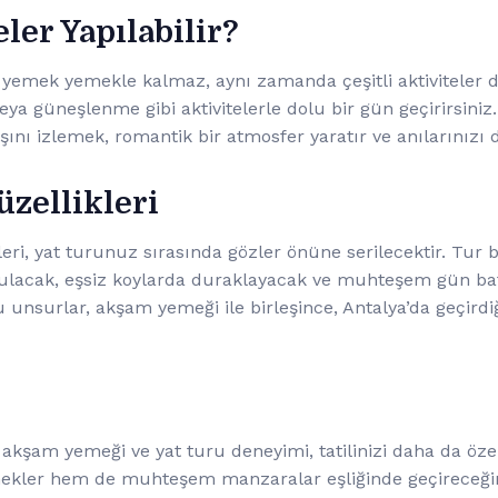
eler Yapılabilir?
 yemek yemekle kalmaz, aynı zamanda çeşitli aktiviteler d
eya güneşlenme gibi aktivitelerle dolu bir gün geçirirsiniz.
ını izlemek, romantik bir atmosfer yaratır ve anılarınızı d
zellikleri
leri, yat turunuz sırasında gözler önüne serilecektir. Tur
bulacak, eşsiz koylarda duraklayacak ve muhteşem gün ba
 unsurlar, akşam yemeği ile birleşince, Antalya’da geçirdi
akşam yemeği ve yat turu deneyimi, tatilinizi daha da özel
emekler hem de muhteşem manzaralar eşliğinde geçireceğin