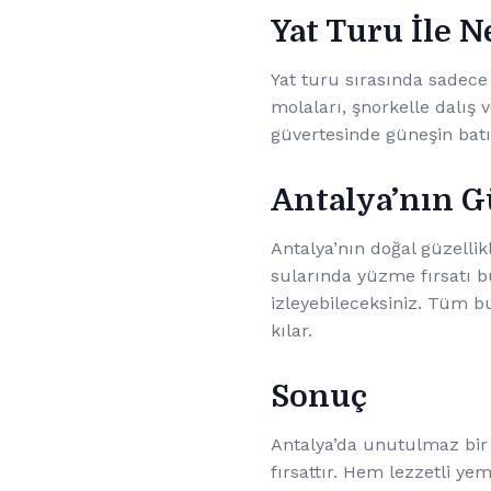
Yat Turu İle N
Yat turu sırasında sadece
molaları, şnorkelle dalış v
güvertesinde güneşin batış
Antalya’nın Gü
Antalya’nın doğal güzellik
sularında yüzme fırsatı 
izleyebileceksiniz. Tüm bu
kılar.
Sonuç
Antalya’da unutulmaz bir 
fırsattır. Hem lezzetli y