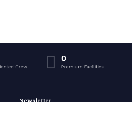
0
iented Crew
Premium Facilities
Newsletter
Sign up to receive weekly deals, valuable
information and more.