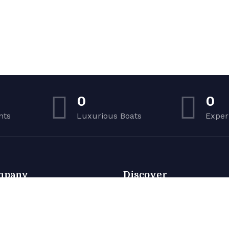
0
0
nts
Luxurious Boats
Exper
mpany
Discover
t Rent
Home
ut Us
All Boats