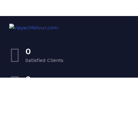
0
Satisfied Clients
0
Luxurious Boats
0
Experiented Crew
0