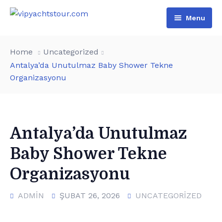
Menu
Home
Home
Uncategorized
All Boats
Antalya’da Unutulmaz Baby Shower Tekne
Organizasyonu
Pages
VIP Rental
Contact
Boat Tours
About Us
Türkçe
Special Day Events
Additional services
Antalya’da Unutulmaz
Baby Shower Tekne
English
List of water sports
Organizasyonu
ADMIN
ŞUBAT 26, 2026
UNCATEGORIZED