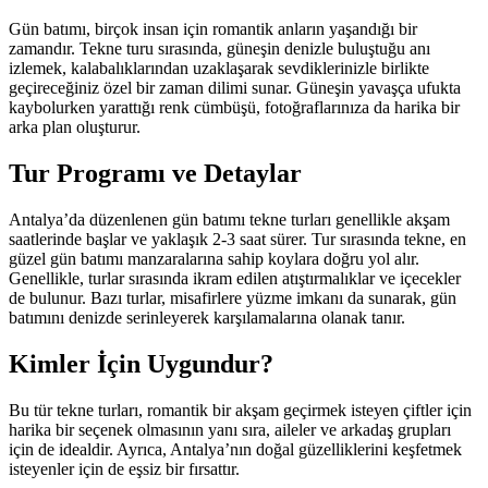
Gün batımı, birçok insan için romantik anların yaşandığı bir
zamandır. Tekne turu sırasında, güneşin denizle buluştuğu anı
izlemek, kalabalıklarından uzaklaşarak sevdiklerinizle birlikte
geçireceğiniz özel bir zaman dilimi sunar. Güneşin yavaşça ufukta
kaybolurken yarattığı renk cümbüşü, fotoğraflarınıza da harika bir
arka plan oluşturur.
Tur Programı ve Detaylar
Antalya’da düzenlenen gün batımı tekne turları genellikle akşam
saatlerinde başlar ve yaklaşık 2-3 saat sürer. Tur sırasında tekne, en
güzel gün batımı manzaralarına sahip koylara doğru yol alır.
Genellikle, turlar sırasında ikram edilen atıştırmalıklar ve içecekler
de bulunur. Bazı turlar, misafirlere yüzme imkanı da sunarak, gün
batımını denizde serinleyerek karşılamalarına olanak tanır.
Kimler İçin Uygundur?
Bu tür tekne turları, romantik bir akşam geçirmek isteyen çiftler için
harika bir seçenek olmasının yanı sıra, aileler ve arkadaş grupları
için de idealdir. Ayrıca, Antalya’nın doğal güzelliklerini keşfetmek
isteyenler için de eşsiz bir fırsattır.