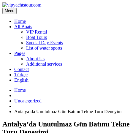
Menu
Home
All Boats
VIP Rental
Boat Tours
Special Day Events
List of water sports
Pages
About Us
Additional services
Contact
Türkçe
English
Home
Uncategorized
Antalya’da Unutulmaz Gün Batımı Tekne Turu Deneyimi
Antalya’da Unutulmaz Gün Batımı Tekne
Turu Deneyimi