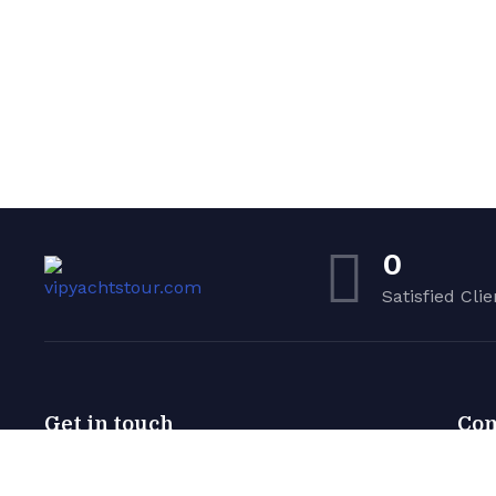
0
Satisfied Clie
Get in touch
Co
ANTALYA
Yach