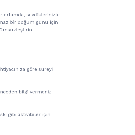
r ortamda, sevdiklerinizle
ulmaz bir doğum günü için
lümsüzleştirin.
İhtiyacınıza göre süreyi
n önceden bilgi vermeniz
ki gibi aktiviteler için