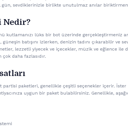
 gün, sevdiklerinizle birlikte unutulmaz anılar biriktirmeni
i Nedir?
nü kutlamanızı lüks bir bot üzerinde gerçekleştirmeniz an
, güneşin batışını izlerken, denizin tadını çıkarabilir ve sev
zmetler, lezzetli yiyecek ve içecekler, müzik ve eğlence ile
 çok daha fazlasıdır.
satları
partisi paketleri, genellikle çeşitli seçenekler içerir. İste
htiyacınıza uygun bir paket bulabilirsiniz. Genellikle, aşağ
istemi