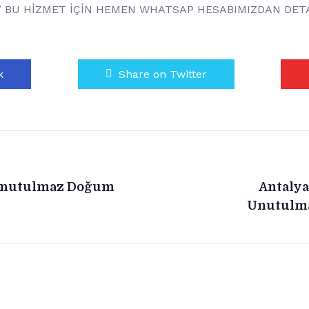
om/ BU HİZMET İÇİN HEMEN WHATSAP HESABIMIZDAN DETAY
k
Share on Twitter
 Unutulmaz Doğum
Antalya
Unutulma