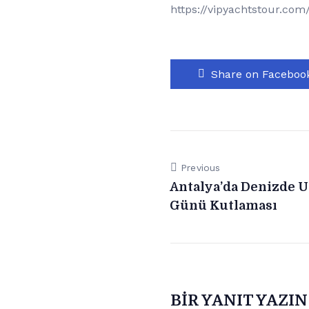
https://vipyachtstour.c
Share on Faceboo
Previous
Antalya’da Denizde
Günü Kutlaması
BIR YANIT YAZIN