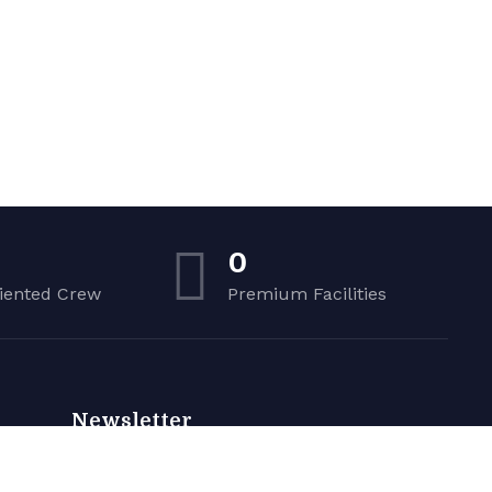
0
iented Crew
Premium Facilities
Newsletter
Sign up to receive weekly deals, valuable