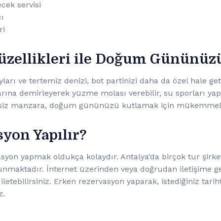
cek servisi
çı
ri
üzellikleri ile Doğum Gününüz
rı ve tertemiz denizi, bot partinizi daha da özel hale get
arına demirleyerek yüzme molası verebilir, su sporları yap
eşsiz manzara, doğum gününüzü kutlamak için mükemmel b
syon Yapılır?
vasyon yapmak oldukça kolaydır. Antalya’da birçok tur şirke
unmaktadır. İnternet üzerinden veya doğrudan iletişime 
zi iletebilirsiniz. Erken rezervasyon yaparak, istediğiniz tar
z.