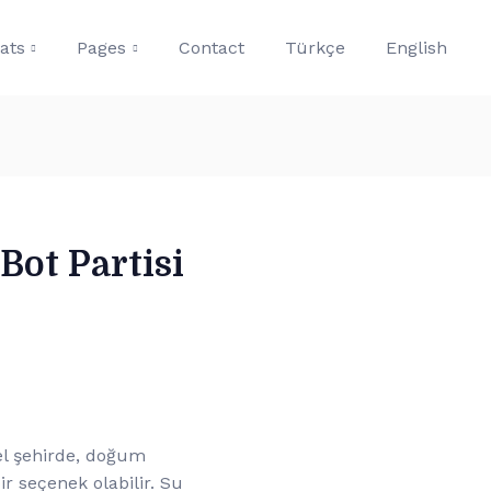
oats
Pages
Contact
Türkçe
English
ot Partisi
zel şehirde, doğum
r seçenek olabilir. Su