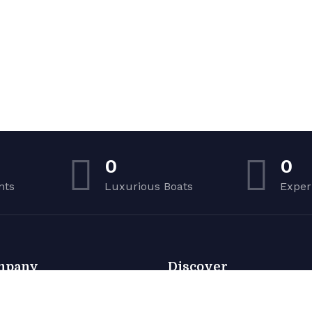
0
0
nts
Luxurious Boats
Exper
mpany
Discover
t Rent
Home