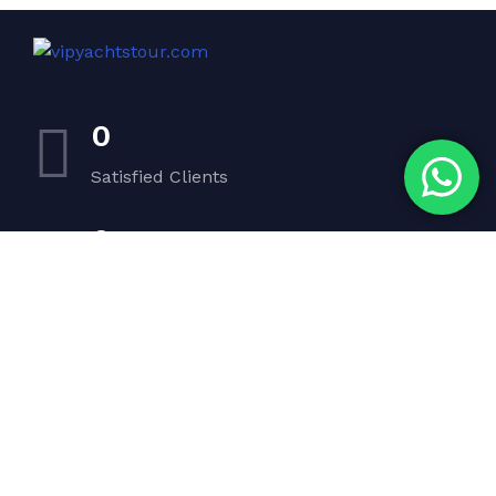
0
Satisfied Clients
0
Luxurious Boats
0
Experiented Crew
0
Premium Facilities