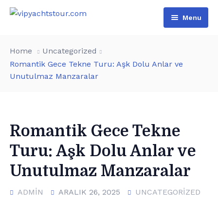
Menu
Home
Home
Uncategorized
All Boats
Romantik Gece Tekne Turu: Aşk Dolu Anlar ve
Unutulmaz Manzaralar
Pages
VIP Rental
Contact
Boat Tours
About Us
Türkçe
Special Day Events
Additional services
Romantik Gece Tekne
Turu: Aşk Dolu Anlar ve
English
List of water sports
Unutulmaz Manzaralar
ADMIN
ARALIK 26, 2025
UNCATEGORIZED