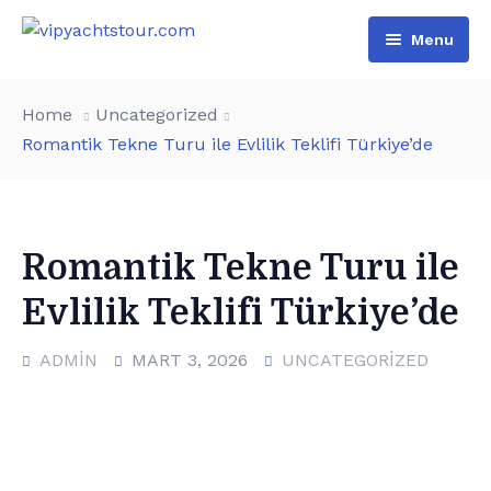
Menu
Home
Home
Uncategorized
All Boats
Romantik Tekne Turu ile Evlilik Teklifi Türkiye’de
Pages
VIP Rental
Contact
Boat Tours
About Us
Romantik Tekne Turu ile
Türkçe
Special Day Events
Additional services
Evlilik Teklifi Türkiye’de
English
List of water sports
ADMIN
MART 3, 2026
UNCATEGORIZED