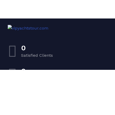
0
Satisfied Clients
0
Luxurious Boats
0
Experiented Crew