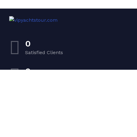
0
Satisfied Clients
0
Luxurious Boats
0
Experiented Crew
0
Premium Facilities