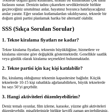
Teknede doğum günü kutlaması, sıradan bir kutlamadan çok daha
fazlasını sunar. Denizin tadını çıkarırken sevdiklerinizle birlikte
geçireceğiniz unutulmaz anlar, hayatınız boyunca hatırlayacağınız
anılar yaratır. Eğer sıradan kutlamalardan sıkıldıysanız, teknede bir
doğum günü partisi planlamak harika bir alternatif olabilir.
SSS (Sıkça Sorulan Sorular)
1. Tekne kiralama fiyatları ne kadar?
Tekne kiralama fiyatları, teknenin büyüklüğüne, hizmetlere ve
kiralama süresine göre değişiklik göstermektedir. Genellikle saatlik
veya günlük olarak kiralama seçenekleri bulunmaktadır.
2. Tekne partisi için kaç kişi katılabilir?
Bu, kiralamış olduğunuz teknenin kapasitesine bağlıdır. Küçük
teknelerde 10-15 kişi rahatlıkla ağırlanabilirken, büyük teknelerde
bu sayı 50’yi geçebilir.
3. Hangi aktiviteleri düzenleyebilirim?
Deniz temalı oyunlar, film izleme, karaoke, yüzme gibi aktiviteleri
düzenleyebilir, misafirlerinizle birlikte keyifli zaman geçirebilirsiniz.