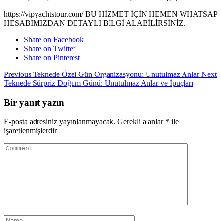
https://vipyachtstour.com/ BU HİZMET İÇİN HEMEN WHATSAP
HESABIMIZDAN DETAYLI BİLGİ ALABİLİRSİNİZ.
Share on Facebook
Share on Twitter
Share on Pinterest
Previous
Teknede Özel Gün Organizasyonu: Unutulmaz Anlar
Next
Teknede Sürpriz Doğum Günü: Unutulmaz Anlar ve İpuçları
Bir yanıt yazın
E-posta adresiniz yayınlanmayacak.
Gerekli alanlar
*
ile
işaretlenmişlerdir