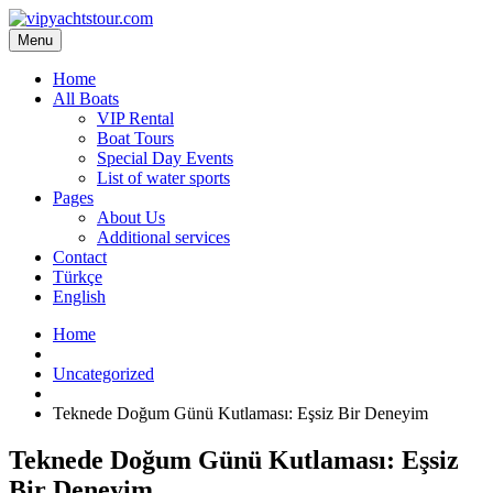
Menu
Home
All Boats
VIP Rental
Boat Tours
Special Day Events
List of water sports
Pages
About Us
Additional services
Contact
Türkçe
English
Home
Uncategorized
Teknede Doğum Günü Kutlaması: Eşsiz Bir Deneyim
Teknede Doğum Günü Kutlaması: Eşsiz
Bir Deneyim