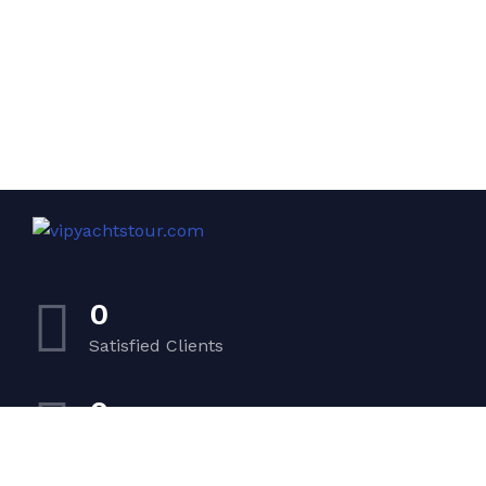
0
Satisfied Clients
0
Luxurious Boats