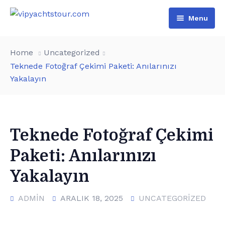
Menu
Home
Home
Uncategorized
All Boats
Teknede Fotoğraf Çekimi Paketi: Anılarınızı
Yakalayın
Pages
VIP Rental
Contact
Boat Tours
About Us
Türkçe
Special Day Events
Additional services
Teknede Fotoğraf Çekimi
Paketi: Anılarınızı
English
List of water sports
Yakalayın
ADMIN
ARALIK 18, 2025
UNCATEGORIZED