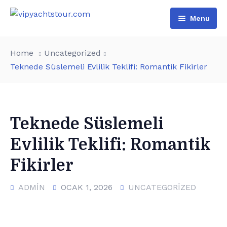
Menu
Home
Home
Uncategorized
All Boats
Teknede Süslemeli Evlilik Teklifi: Romantik Fikirler
Pages
VIP Rental
Contact
Boat Tours
About Us
Teknede Süslemeli
Türkçe
Special Day Events
Additional services
Evlilik Teklifi: Romantik
English
List of water sports
Fikirler
ADMIN
OCAK 1, 2026
UNCATEGORIZED