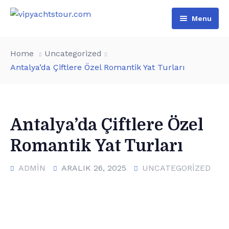
Menu
Home
Home
Uncategorized
All Boats
Antalya’da Çiftlere Özel Romantik Yat Turları
Pages
VIP Rental
Contact
Boat Tours
About Us
Antalya’da Çiftlere Özel
Türkçe
Special Day Events
Additional services
Romantik Yat Turları
English
List of water sports
ADMIN
ARALIK 26, 2025
UNCATEGORIZED