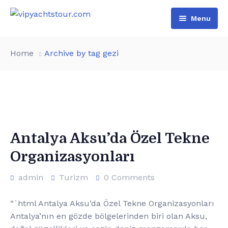
Menu
Home
Home
Archive by tag gezi
All Boats
Pages
VIP Rental
Contact
Boat Tours
About Us
Türkçe
Special Day Events
Additional services
Antalya Aksu’da Özel Tekne
Organizasyonları
English
List of water sports
admin
Turizm
0 Comments
“`html Antalya Aksu’da Özel Tekne Organizasyonları
Antalya’nın en gözde bölgelerinden biri olan Aksu,