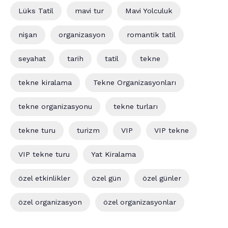
Lüks Tatil
mavi tur
Mavi Yolculuk
nişan
organizasyon
romantik tatil
seyahat
tarih
tatil
tekne
tekne kiralama
Tekne Organizasyonları
tekne organizasyonu
tekne turları
tekne turu
turizm
VIP
VIP tekne
VIP tekne turu
Yat Kiralama
özel etkinlikler
özel gün
özel günler
özel organizasyon
özel organizasyonlar