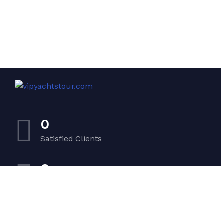
0
Satisfied Clients
0
Luxurious Boats
0