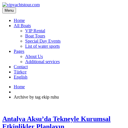
Menu
Home
All Boats
VIP Rental
Boat Tours
Special Day Events
List of water sports
Pages
About Us
Additional services
Contact
Türkçe
English
Home
Archive by tag ekip ruhu
Antalya Aksu’da Tekneyle Kurumsal
Etkinlikler Planlayın