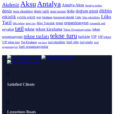
Antalya
Aksu
Akdeniz
Antalya Aksu
Antalya turları
düğün
deniz
doğum günü
doğa
deniz tatili
deniz etkinlikleri
deniz turizmi
Lüks
etkinlik
evlilik teklifi
gezi
kiralama
kurumsal etkinlik
Lüks
lüks etkinlikler
Tatil
organizasyon
nişan
Mavi Yolculuk
lüks tekne
mavi tur
romantik tatil
tatil
tekne
tekne kiralama
seyahat
tekne
Tekne Organizasyonları
tekne turu
tekne turları
turizm
organizasyonu
VIP
VIP tekne
özel gün
VIP tekne turu
Yat Kiralama
özel etkinlikler
özel günler
yat turu
özel
özel organizasyonlar
organizasyon
0
Satisfied Clients
0
Luxurious Boats