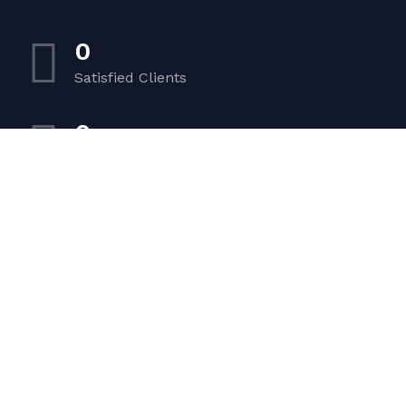
0
Satisfied Clients
0
Luxurious Boats
0
Experiented Crew
0
Premium Facilities