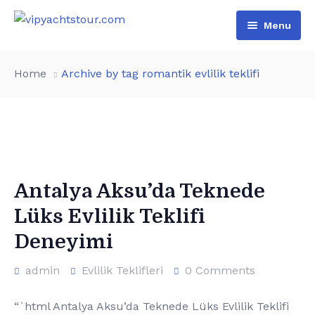
Menu
Home
Home
Archive by tag romantik evlilik teklifi
All Boats
Pages
VIP Rental
Contact
Boat Tours
About Us
Türkçe
Special Day Events
Additional services
Antalya Aksu’da Teknede
Lüks Evlilik Teklifi
English
List of water sports
Deneyimi
admin
Evlilik Teklifleri
0 Comments
“`html Antalya Aksu’da Teknede Lüks Evlilik Teklifi